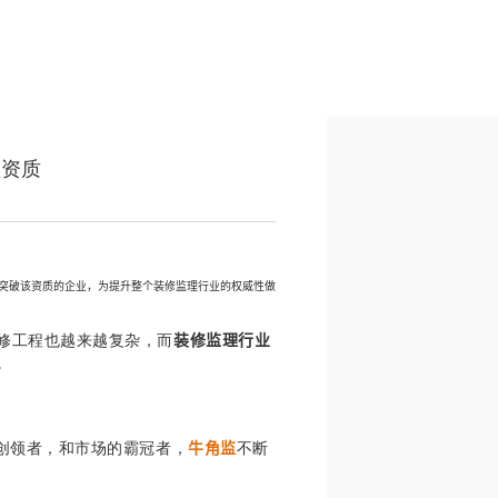
理资质
突破该资质的企业，为提升整个装修监理行业的权威性做
修工程也越来越复杂，而
装修监理行业
。
创领者，和市场的霸冠者，
不断
牛角监