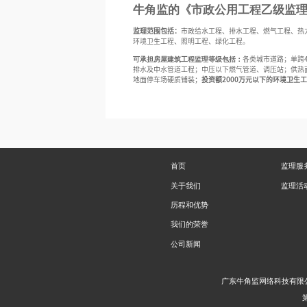
牛角监的《市政公用工程乙级监
监理范围包括：
市政给水工程、排水工程、燃气工程、热
环境卫生工程、照明工程、绿化工程。
可承担房屋建筑工程监理等级包括：
各类城市道路；单跨
排水及中水管道工程；中压以下燃气管道、调压站；供热
地面停车场硬质铺装；
投资额
2000
万元以下的环境卫生工
首页
监理服
关于我们
监理活
历程和优势
我们的荣誉
公司新闻
广东牛角监网络科技有限