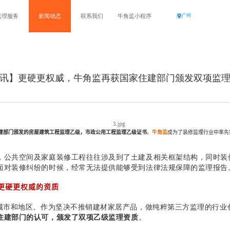
监理服务
新闻动态
联系我们
牛角监小程序
广州
讯】更硬更权威，牛角监再获国家住建部门颁发双项监
建部门颁发的房屋建筑工程监理乙级，市政公用工程监理乙级证书
。
牛角监
成为了装修监理行业中率先
，公共空间及家庭装修工程往往涉及到了土建及相关框架结构，同时装
面对装修纠纷的时候，经常无法提供能够受到法律法规保障的监理报告
更硬更权威的资质
个城市和地区。作为坚决不推销建材家居产品，做纯粹第三方监理的行业
住建部门的认可，颁发了双项乙级监理资质
。