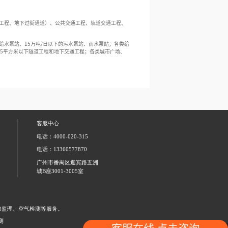
工程、地下过街通道）、公共交通工程、轨道交通工程、
给水泵站、
15
万吨
/
日以下的污水泵站、雨水泵站；各类给
5
平方米以下隧道工程和地下交通工程；各类城市广场、
客服中心
电话：4000-020-315
电话：13360577870
广州市番禺区迎宾路五洲
城B座3001-3005室
修监理、空气检测等服务。
测