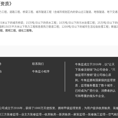
理资质》
力工程、道路工程、桥梁工程、城市隧道工程（含城市规划区内的穿山过江隧道、地铁隧道、地下交通
45
米以下的城市桥梁；
15
万吨
/
日以下的供水工程；
10
万吨
/
日以下的污水处理工程；
25
万吨
/
日以下的
面积
150
万平方米以下热力工程和各类热力管道工程；
1200
吨
/
日以下的城市生活垃圾处理工程；断面
2
程、照明工程、绿化工程
等
。
务
联系我们
牛角监成立于2016年，以“让天
下装修没烦恼”为公司使命，“只
动
牛角监小程序
做监理不推销”是公司核心原
则。牛角监拥有国家级的监理资
质，监理服务覆盖了数十城市，
已经成为广受行业、消费者的认
可和尊重的领头牛企业。
公司成立于2016年，获得了1000万天使投资。拥有甲级监理资质，为用户提供收房验房、装
第三方装修监理—业主方装修监理—收房验房—新房验房—家装监理—装修施工监理—空气检